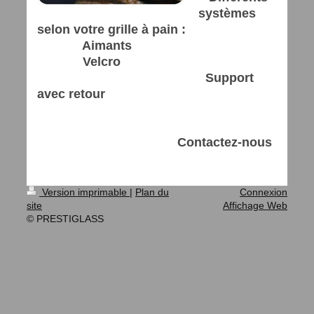
systèmes
selon votre grille à pain :
Aimants
Velcro
Support
avec retour
Contactez-nous
Version imprimable
|
Plan du
Connexion
site
Affichage Web
© PRESTIGLASS